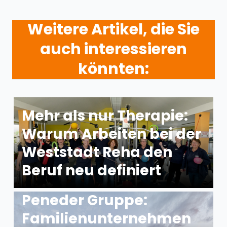
Weitere Artikel, die Sie
auch interessieren
könnten:
Mehr als nur Therapie:
Warum Arbeiten bei der
Weststadt Reha den
Beruf neu definiert
Peneder Gruppe:
Familienunternehmen