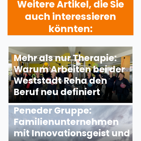
Weitere Artikel, die Sie
auch interessieren
könnten:
Mehr als nur Therapie:
Warum Arbeiten bei der
Weststadt Reha den
Beruf neu definiert
Peneder Gruppe:
Familienunternehmen
mit Innovationsgeist und