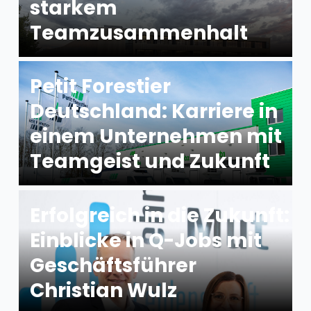
starkem
Teamzusammenhalt
Petit Forestier
Deutschland: Karriere in
einem Unternehmen mit
Teamgeist und Zukunft
Erfolgreich in die Zukunft:
Einblicke in Q-Jobs mit
Geschäftsführer
Christian Wulz