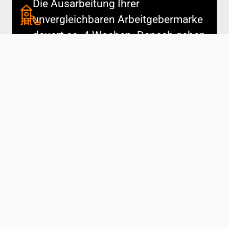
Die Ausarbeitung Ihrer
unvergleichbaren Arbeitgebermarke
dauert ca. 4 Wochen. Danach gehen
wir in die Sichtbarkeit und
präsentieren Sie als Unternehmen
bewerberzentriert an neue Talente.
Wann kommen
erste
Bewerbungen rein?
Nach dem Aufbau werden Sie
zwischen 3-5 Tagen die ersten